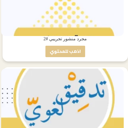
مجرد منشور تجريبي #2
اذهب للمحتوي
مجرد
منشور
تجريبي
#2