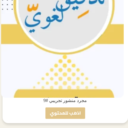
مجرد منشور تجريبي #9
اذهب للمحتوي
مجرد
منشور