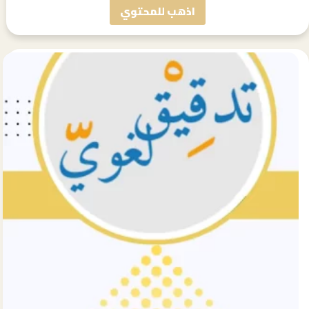
اذهب للمحتوي
مجرد
منشور
تجريبي
#5