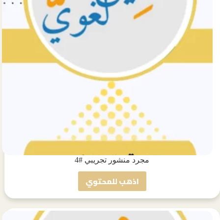
مجرد منشور تجريبي #4
اذهب للمحتوي
مجرد
منشور
تجريبي