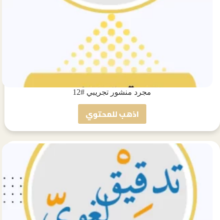
مجرد منشور تجريبي #12
اذهب للمحتوي
مجرد
منشور
تجريبي
#12