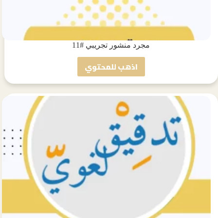
مجرد منشور تجريبي #11
اذهب للمحتوي
مجرد
منشور
تجريبي
#11