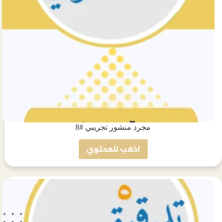
مجرد منشور تجريبي #8
اذهب للمحتوي
مجرد
منشور
تجريبي
#8