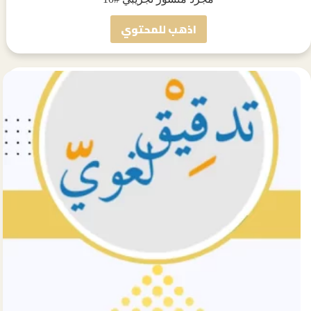
اذهب للمحتوي
مجرد
منشور
تجريبي
#10