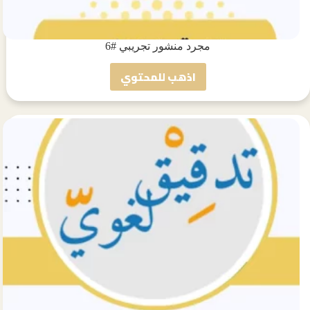
مجرد منشور تجريبي #6
اذهب للمحتوي
مجرد
منشور
تجريبي
#6