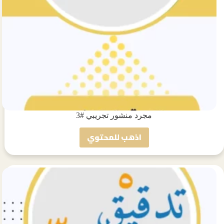
مجرد منشور تجريبي #3
اذهب للمحتوي
مجرد
منشور
تجريبي
#3