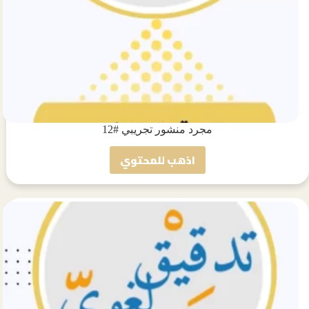
مجرد منشور تجريبي #12
اذهب للمحتوي
مجرد
منشور
تجريبي
#12