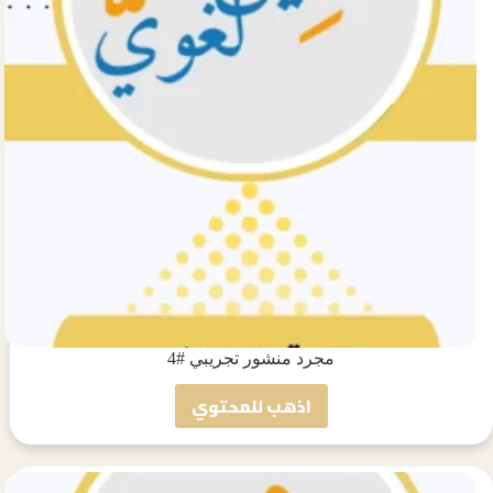
مجرد منشور تجريبي #4
اذهب للمحتوي
مجرد
منشور
تجريبي