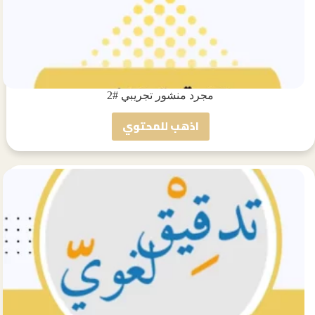
مجرد منشور تجريبي #2
اذهب للمحتوي
مجرد
منشور
تجريبي
#2