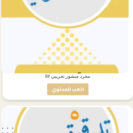
مجرد منشور تجريبي #8
اذهب للمحتوي
مجرد
منشور
تجريبي
#8