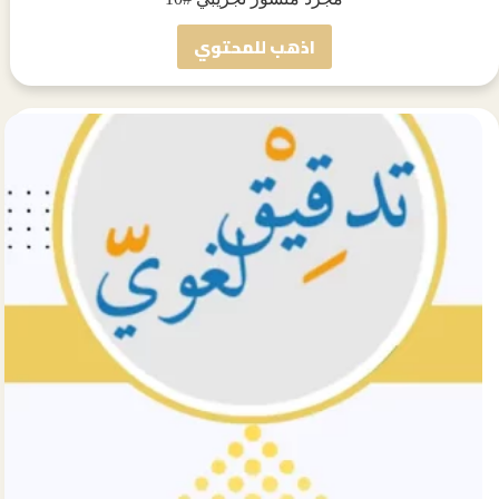
اذهب للمحتوي
مجرد
منشور
تجريبي
#10