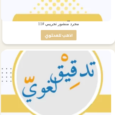
مجرد منشور تجريبي #11
اذهب للمحتوي
مجرد
منشور
تجريبي
#11