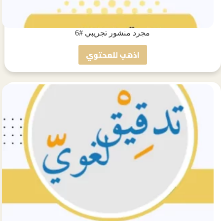
مجرد منشور تجريبي #6
اذهب للمحتوي
مجرد
منشور
تجريبي
#6