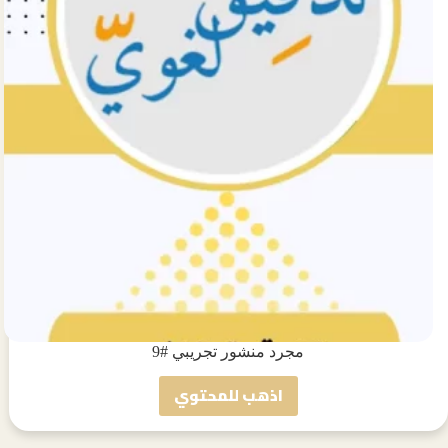
مجرد منشور تجريبي #9
اذهب للمحتوي
مجرد
منشور