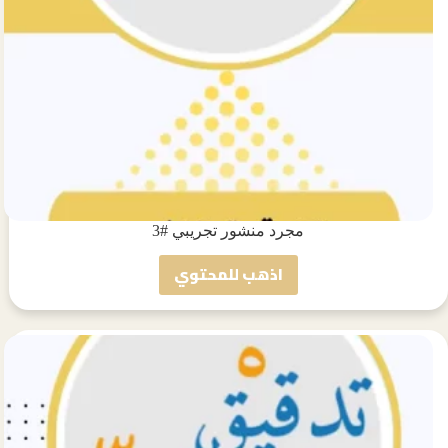
مجرد منشور تجريبي #3
اذهب للمحتوي
مجرد
منشور
تجريبي
#3