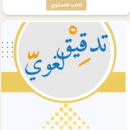
اذهب للمحتوي
مجرد
منشور
تجريبي
#5